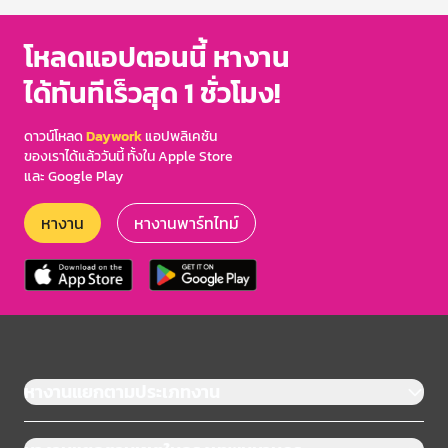
โหลดแอปตอนนี้ หางาน
ได้ทันทีเร็วสุด 1 ชั่วโมง!
ดาวน์โหลด
Daywork
แอปพลิเคชัน
ของเราได้แล้ววันนี้ ทั้งใน Apple Store
และ Google Play
หางาน
หางานพาร์ทไทม์
หางานแยกตามประเภทงาน