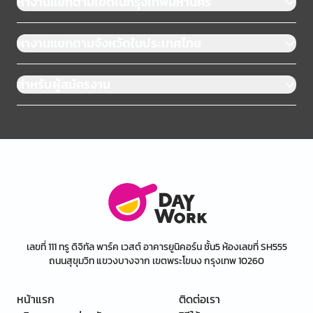
หางานแยกตามเขตในกรุงเทพมหานคร
หางานแยกตามจังหวัดในประเทศไทย
สำหรับผู้สมัครงาน
เลขที่ 111 ทรู ดิจิทัล พาร์ค เวสต์ อาคารยูนิคอร์น ชั้น5 ห้องเลขที่ SH555
ถนนสุขุมวิท แขวงบางจาก เขตพระโขนง กรุงเทพ 10260
หน้าแรก
ติดต่อเรา