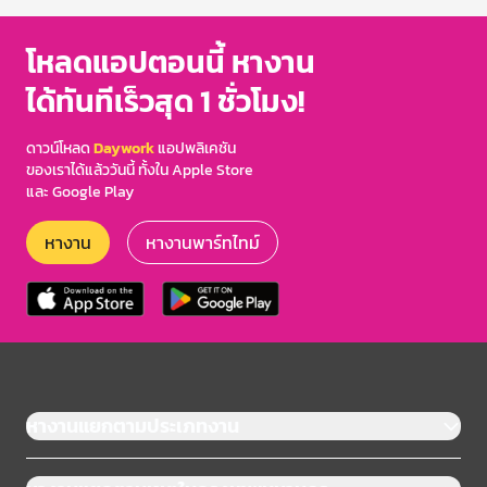
โหลดแอปตอนนี้ หางาน
ได้ทันทีเร็วสุด 1 ชั่วโมง!
ดาวน์โหลด
Daywork
แอปพลิเคชัน
ของเราได้แล้ววันนี้ ทั้งใน Apple Store
และ Google Play
หางาน
หางานพาร์ทไทม์
หางานแยกตามประเภทงาน