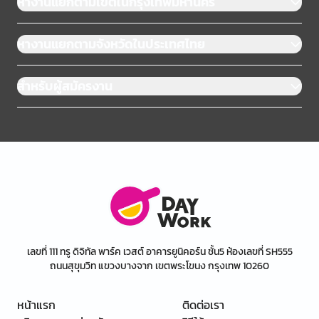
หางานแยกตามเขตในกรุงเทพมหานคร
หางานแยกตามจังหวัดในประเทศไทย
สำหรับผู้สมัครงาน
เลขที่ 111 ทรู ดิจิทัล พาร์ค เวสต์ อาคารยูนิคอร์น ชั้น5 ห้องเลขที่ SH555
ถนนสุขุมวิท แขวงบางจาก เขตพระโขนง กรุงเทพ 10260
หน้าแรก
ติดต่อเรา