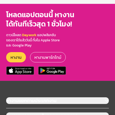
โหลดแอปตอนนี้ หางาน
ได้ทันทีเร็วสุด 1 ชั่วโมง!
ดาวน์โหลด
Daywork
แอปพลิเคชัน
ของเราได้แล้ววันนี้ ทั้งใน Apple Store
และ Google Play
หางาน
หางานพาร์ทไทม์
หางานแยกตามประเภทงาน