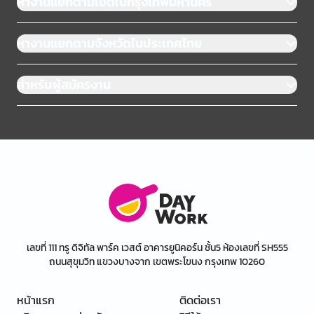
หางานแยกตามเขตในกรุงเทพมหานคร
หางานแยกตามจังหวัดในประเทศไทย
สำหรับผู้สมัครงาน
เลขที่ 111 ทรู ดิจิทัล พาร์ค เวสต์ อาคารยูนิคอร์น ชั้น5 ห้องเลขที่ SH555
ถนนสุขุมวิท แขวงบางจาก เขตพระโขนง กรุงเทพ 10260
หน้าแรก
ติดต่อเรา