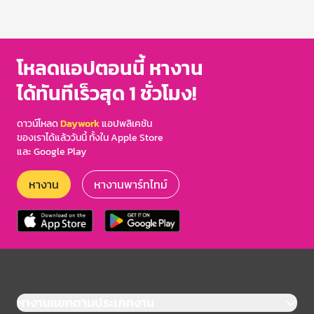
โหลดแอปตอนนี้ หางาน
ได้ทันทีเร็วสุด 1 ชั่วโมง!
ดาวน์โหลด
Daywork
แอปพลิเคชัน
ของเราได้แล้ววันนี้ ทั้งใน Apple Store
และ Google Play
หางาน
หางานพาร์ทไทม์
หางานแยกตามประเภทงาน