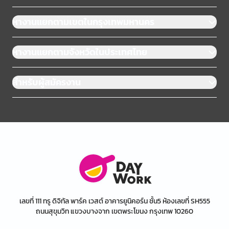
หางานแยกตามเขตในกรุงเทพมหานคร
หางานแยกตามจังหวัดในประเทศไทย
สำหรับผู้สมัครงาน
เลขที่ 111 ทรู ดิจิทัล พาร์ค เวสต์ อาคารยูนิคอร์น ชั้น5 ห้องเลขที่ SH555
ถนนสุขุมวิท แขวงบางจาก เขตพระโขนง กรุงเทพ 10260