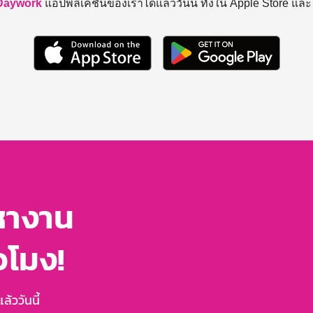
Daywork
แอปพลิเคชันของเราได้แล้ววันนี้ ทั้งใน Apple Store แล
หางาน
่วโมง!
้ววันนี้