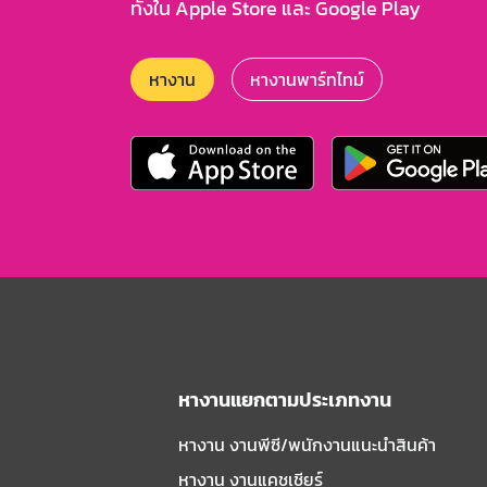
ทั้งใน Apple Store และ Google Play
หางาน
หางานพาร์ทไทม์
หางานแยกตามประเภทงาน
หางาน งานพีซี/พนักงานแนะนําสินค้า
หางาน งานแคชเชียร์