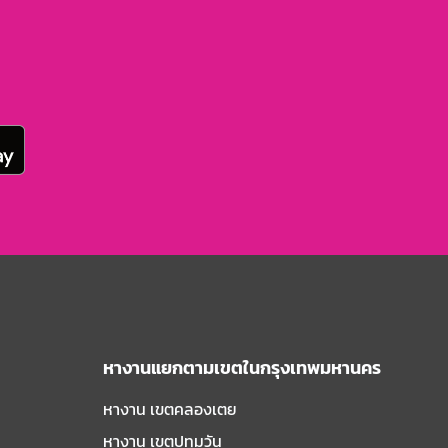
หางานแยกตามเขตในกรุงเทพมหานคร
หางาน เขตคลองเตย
หางาน เขตปทุมวัน