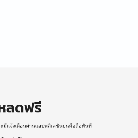
โหลดฟรี
 จะมีแจ้งเตือนผ่านแอปพลิเคชันบนมือถือทันที