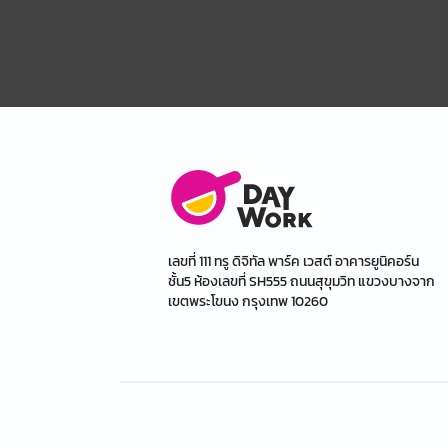
เลขที่ 111 ทรู ดิจิทัล พาร์ค เวสต์ อาคารยูนิคอร์น
ชั้น5 ห้องเลขที่ SH555 ถนนสุขุมวิท แขวงบางจาก
เขตพระโขนง กรุงเทพ 10260