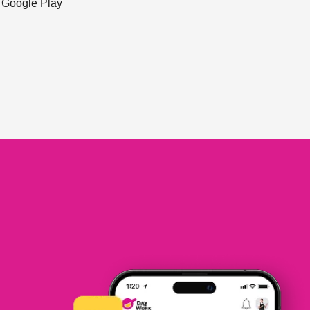
ะ Google Play