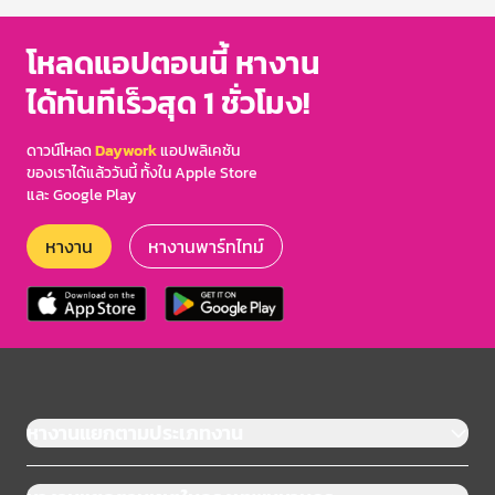
โหลดแอปตอนนี้ หางาน
ได้ทันทีเร็วสุด 1 ชั่วโมง!
ดาวน์โหลด
Daywork
แอปพลิเคชัน
ของเราได้แล้ววันนี้ ทั้งใน Apple Store
และ Google Play
หางาน
หางานพาร์ทไทม์
หางานแยกตามประเภทงาน