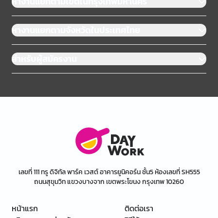
หางานแยกตามเขตในกรุงเทพมหานคร
หางานแยกตามจังหวัดในประเทศไทย
สำหรับผู้สมัครงาน
เลขที่ 111 ทรู ดิจิทัล พาร์ค เวสต์ อาคารยูนิคอร์น ชั้น5 ห้องเลขที่ SH555
ถนนสุขุมวิท แขวงบางจาก เขตพระโขนง กรุงเทพ 10260
หน้าแรก
ติดต่อเรา