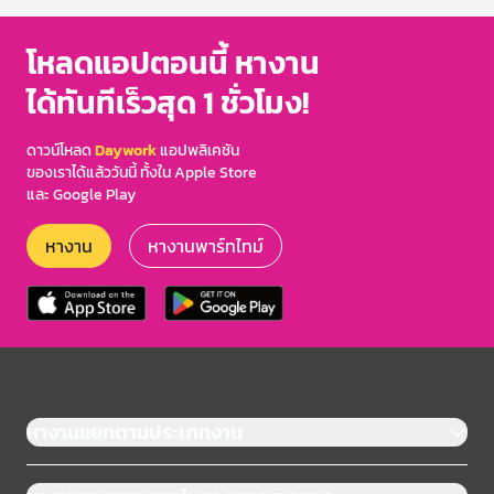
โหลดแอปตอนนี้ หางาน
ได้ทันทีเร็วสุด 1 ชั่วโมง!
ดาวน์โหลด
Daywork
แอปพลิเคชัน
ของเราได้แล้ววันนี้ ทั้งใน Apple Store
และ Google Play
หางาน
หางานพาร์ทไทม์
หางานแยกตามประเภทงาน