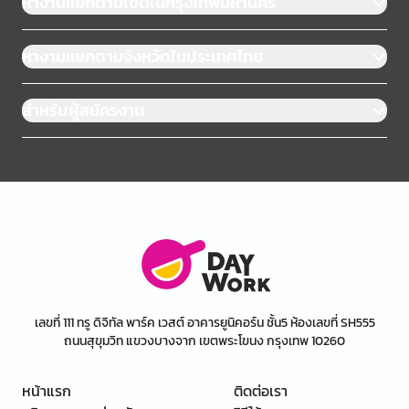
หางานแยกตามเขตในกรุงเทพมหานคร
หางานแยกตามจังหวัดในประเทศไทย
สำหรับผู้สมัครงาน
เลขที่ 111 ทรู ดิจิทัล พาร์ค เวสต์ อาคารยูนิคอร์น ชั้น5 ห้องเลขที่ SH555
ถนนสุขุมวิท แขวงบางจาก เขตพระโขนง กรุงเทพ 10260
หน้าแรก
ติดต่อเรา