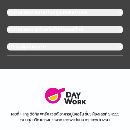
หางานแยกตามเขตในกรุงเทพมหานคร
หางานแยกตามจังหวัดในประเทศไทย
สำหรับผู้สมัครงาน
เลขที่ 111 ทรู ดิจิทัล พาร์ค เวสต์ อาคารยูนิคอร์น ชั้น5 ห้องเลขที่ SH555
ถนนสุขุมวิท แขวงบางจาก เขตพระโขนง กรุงเทพ 10260