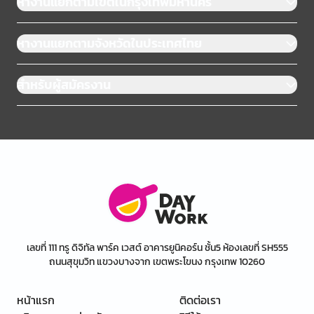
หางานแยกตามเขตในกรุงเทพมหานคร
หางานแยกตามจังหวัดในประเทศไทย
สำหรับผู้สมัครงาน
เลขที่ 111 ทรู ดิจิทัล พาร์ค เวสต์ อาคารยูนิคอร์น ชั้น5 ห้องเลขที่ SH555
ถนนสุขุมวิท แขวงบางจาก เขตพระโขนง กรุงเทพ 10260
หน้าแรก
ติดต่อเรา