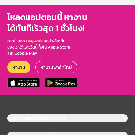
โหลดแอปตอนนี้ หางาน
ได้ทันทีเร็วสุด 1 ชั่วโมง!
ดาวน์โหลด
Daywork
แอปพลิเคชัน
ของเราได้แล้ววันนี้ ทั้งใน Apple Store
และ Google Play
หางาน
หางานพาร์ทไทม์
หางานแยกตามประเภทงาน