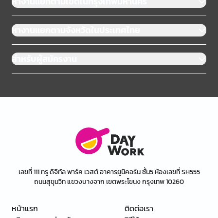
หางานแยกตามเขตในกรุงเทพมหานคร
หางานแยกตามจังหวัดในประเทศไทย
สำหรับผู้สมัครงาน
เลขที่ 111 ทรู ดิจิทัล พาร์ค เวสต์ อาคารยูนิคอร์น ชั้น5 ห้องเลขที่ SH555
ถนนสุขุมวิท แขวงบางจาก เขตพระโขนง กรุงเทพ 10260
หน้าแรก
ติดต่อเรา