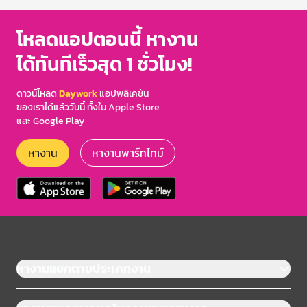
โหลดแอปตอนนี้ หางาน
ได้ทันทีเร็วสุด 1 ชั่วโมง!
ดาวน์โหลด
Daywork
แอปพลิเคชัน
ของเราได้แล้ววันนี้ ทั้งใน Apple Store
และ Google Play
หางาน
หางานพาร์ทไทม์
หางานแยกตามประเภทงาน