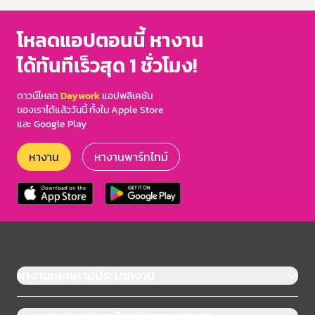
โหลดแอปตอนนี้ หางาน
ได้ทันทีเร็วสุด 1 ชั่วโมง!
ดาวน์โหลด
Daywork
แอปพลิเคชัน
ของเราได้แล้ววันนี้ ทั้งใน Apple Store
และ Google Play
หางาน
หางานพาร์ทไทม์
หางานแยกตามประเภทงาน