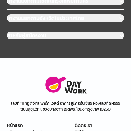
หางานแยกตามเขตในกรุงเทพมหานคร
หางานแยกตามจังหวัดในประเทศไทย
สำหรับผู้สมัครงาน
เลขที่ 111 ทรู ดิจิทัล พาร์ค เวสต์ อาคารยูนิคอร์น ชั้น5 ห้องเลขที่ SH555
ถนนสุขุมวิท แขวงบางจาก เขตพระโขนง กรุงเทพ 10260
หน้าแรก
ติดต่อเรา