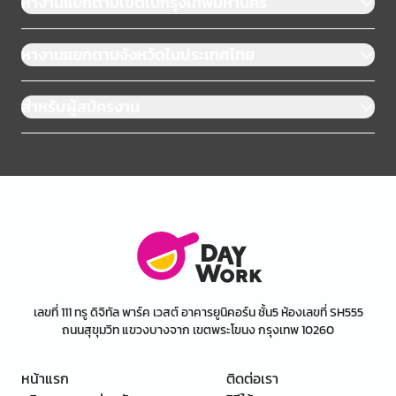
หางานแยกตามเขตในกรุงเทพมหานคร
หางานแยกตามจังหวัดในประเทศไทย
สำหรับผู้สมัครงาน
เลขที่ 111 ทรู ดิจิทัล พาร์ค เวสต์ อาคารยูนิคอร์น ชั้น5 ห้องเลขที่ SH555
ถนนสุขุมวิท แขวงบางจาก เขตพระโขนง กรุงเทพ 10260
หน้าแรก
ติดต่อเรา