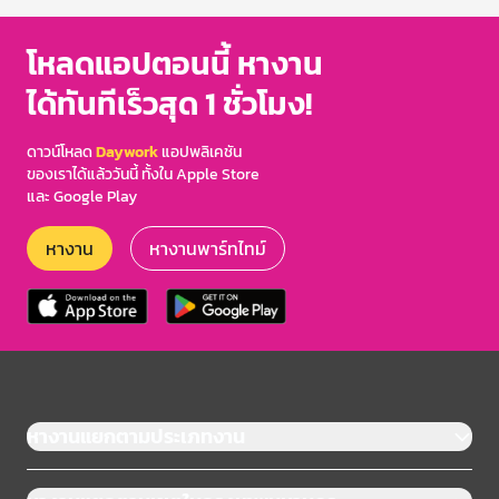
โหลดแอปตอนนี้ หางาน
ได้ทันทีเร็วสุด 1 ชั่วโมง!
ดาวน์โหลด
Daywork
แอปพลิเคชัน
ของเราได้แล้ววันนี้ ทั้งใน Apple Store
และ Google Play
หางาน
หางานพาร์ทไทม์
หางานแยกตามประเภทงาน