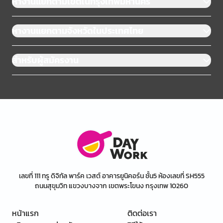
หางานแยกตามเขตในกรุงเทพมหานคร
หางานแยกตามจังหวัดในประเทศไทย
สำหรับผู้สมัครงาน
เลขที่ 111 ทรู ดิจิทัล พาร์ค เวสต์ อาคารยูนิคอร์น ชั้น5 ห้องเลขที่ SH555
ถนนสุขุมวิท แขวงบางจาก เขตพระโขนง กรุงเทพ 10260
หน้าแรก
ติดต่อเรา