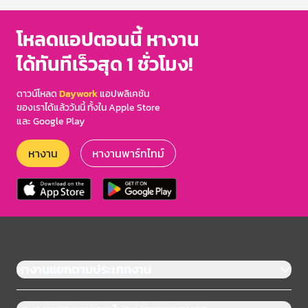
โหลดแอปตอนนี้ หางาน
ได้ทันทีเร็วสุด 1 ชั่วโมง!
ดาวน์โหลด
Daywork
แอปพลิเคชัน
ของเราได้แล้ววันนี้ ทั้งใน Apple Store
และ Google Play
หางาน
หางานพาร์ทไทม์
หางานแยกตามประเภทงาน