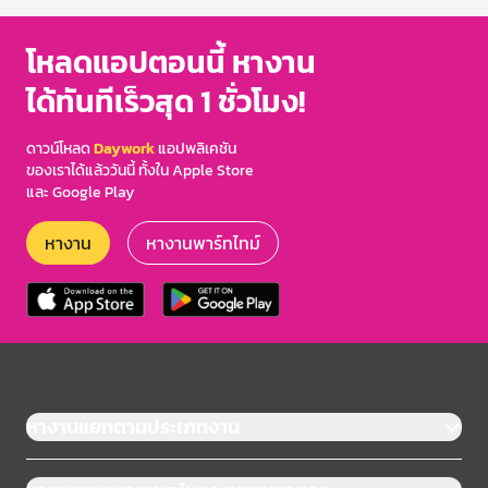
โหลดแอปตอนนี้ หางาน
ได้ทันทีเร็วสุด 1 ชั่วโมง!
ดาวน์โหลด
Daywork
แอปพลิเคชัน
ของเราได้แล้ววันนี้ ทั้งใน Apple Store
และ Google Play
หางาน
หางานพาร์ทไทม์
หางานแยกตามประเภทงาน