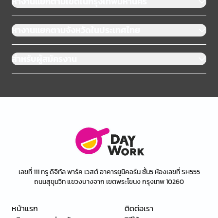
หางานแยกตามเขตในกรุงเทพมหานคร
หางานแยกตามจังหวัดในประเทศไทย
สำหรับผู้สมัครงาน
เลขที่ 111 ทรู ดิจิทัล พาร์ค เวสต์ อาคารยูนิคอร์น ชั้น5 ห้องเลขที่ SH555
ถนนสุขุมวิท แขวงบางจาก เขตพระโขนง กรุงเทพ 10260
หน้าแรก
ติดต่อเรา