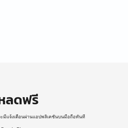
โหลดฟรี
 จะมีแจ้งเตือนผ่านแอปพลิเคชันบนมือถือทันที