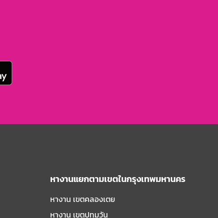
หางานแยกตามเขตในกรุงเทพมหานคร
หางาน เขตคลองเตย
หางาน เขตปทุมวัน