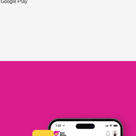
ะ Google Play