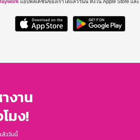
Daywork
แอปพลิเคชันของเราได้แล้ววันนี้ ทั้งใน Apple Store แล
หางาน
่วโมง!
้ววันนี้