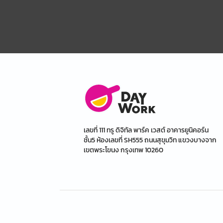
เลขที่ 111 ทรู ดิจิทัล พาร์ค เวสต์ อาคารยูนิคอร์น
ชั้น5 ห้องเลขที่ SH555 ถนนสุขุมวิท แขวงบางจาก
เขตพระโขนง กรุงเทพ 10260