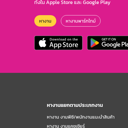
ทั้งใน Apple Store และ Google Play
หางาน
หางานพาร์ทไทม์
หางานแยกตามประเภทงาน
หางาน งานพีซี/พนักงานแนะนําสินค้า
หางาน งานแคชเชียร์