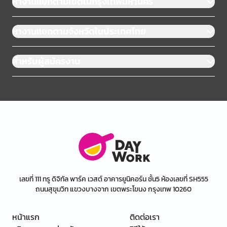
หางานแยกตามเขตในกรุงเทพมหานคร
หางานแยกตามจังหวัดในประเทศไทย
สำหรับผู้สมัครงาน
เลขที่ 111 ทรู ดิจิทัล พาร์ค เวสต์ อาคารยูนิคอร์น ชั้น5 ห้องเลขที่ SH555
ถนนสุขุมวิท แขวงบางจาก เขตพระโขนง กรุงเทพ 10260
หน้าแรก
ติดต่อเรา