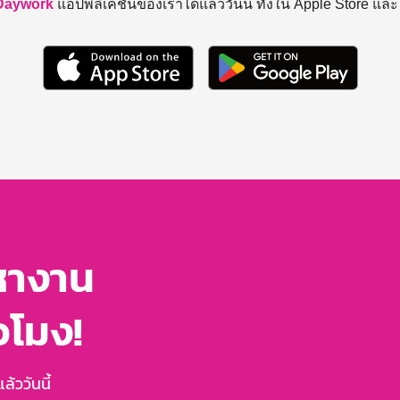
Daywork
แอปพลิเคชันของเราได้แล้ววันนี้ ทั้งใน Apple Store แล
หางาน
่วโมง!
้ววันนี้