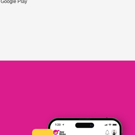
ะ Google Play