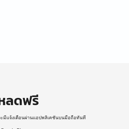
โหลดฟรี
 จะมีแจ้งเตือนผ่านแอปพลิเคชันบนมือถือทันที