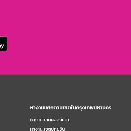
หางานแยกตามเขตในกรุงเทพมหานคร
หางาน เขตคลองเตย
หางาน เขตปทุมวัน