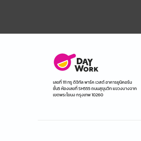
เลขที่ 111 ทรู ดิจิทัล พาร์ค เวสต์ อาคารยูนิคอร์น
ชั้น5 ห้องเลขที่ SH555 ถนนสุขุมวิท แขวงบางจาก
เขตพระโขนง กรุงเทพ 10260