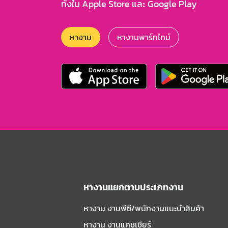
ทั้งใน Apple Store และ Google Play
หางาน
หางานพาร์ทไทม์
หางานแยกตามประเภทงาน
หางาน งานพีซี/พนักงานแนะนําสินค้า
หางาน งานแคชเชียร์