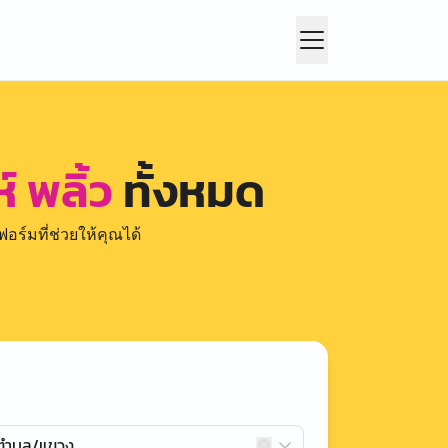
์ พลิ้ว
ทั้งหมด
อร์มที่ช่วยให้คุณได้
กตำบล/แขวง