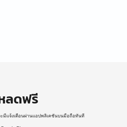
โหลดฟรี
 จะมีแจ้งเตือนผ่านแอปพลิเคชันบนมือถือทันที