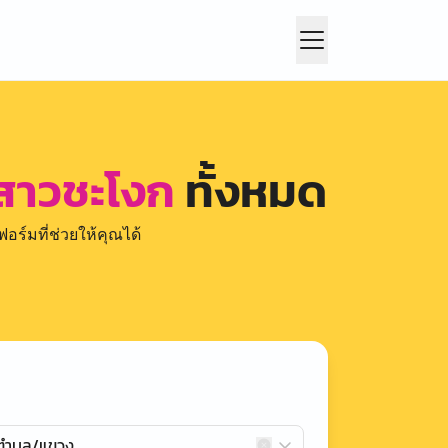
 สาวชะโงก
ทั้งหมด
อร์มที่ช่วยให้คุณได้
กตำบล/แขวง