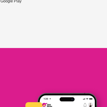
ะ Google Play