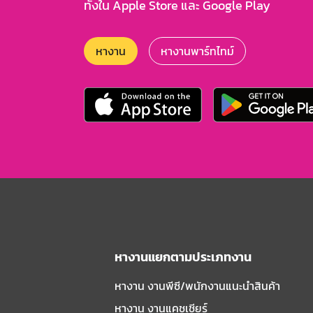
ทั้งใน Apple Store และ Google Play
หางาน
หางานพาร์ทไทม์
หางานแยกตามประเภทงาน
หางาน งานพีซี/พนักงานแนะนําสินค้า
หางาน งานแคชเชียร์