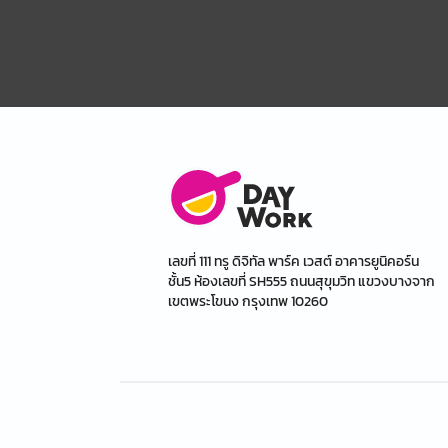
เลขที่ 111 ทรู ดิจิทัล พาร์ค เวสต์ อาคารยูนิคอร์น
ชั้น5 ห้องเลขที่ SH555 ถนนสุขุมวิท แขวงบางจาก
เขตพระโขนง กรุงเทพ 10260