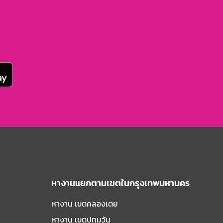
หางานแยกตามเขตในกรุงเทพมหานคร
หางาน เขตคลองเตย
หางาน เขตปทุมวัน