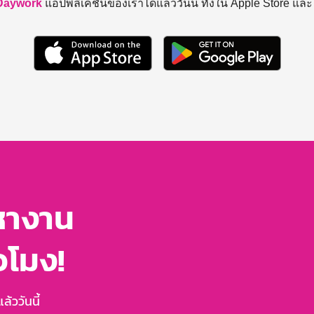
Daywork
แอปพลิเคชันของเราได้แล้ววันนี้ ทั้งใน Apple Store แล
หางาน
่วโมง!
้ววันนี้