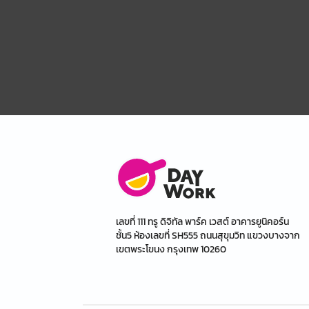
เลขที่ 111 ทรู ดิจิทัล พาร์ค เวสต์ อาคารยูนิคอร์น
ชั้น5 ห้องเลขที่ SH555 ถนนสุขุมวิท แขวงบางจาก
เขตพระโขนง กรุงเทพ 10260