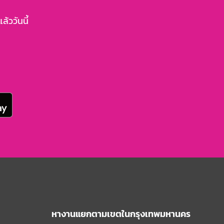
้ววันนี้
หางานแยกตามเขตในกรุงเทพมหานคร