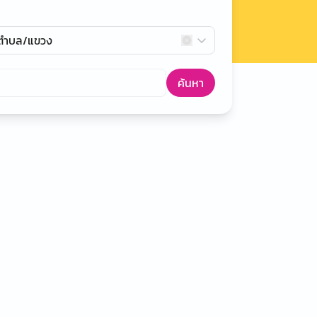
กตำบล/แขวง
ค้นหา