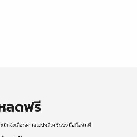
โหลดฟรี
 จะมีแจ้งเตือนผ่านแอปพลิเคชันบนมือถือทันที