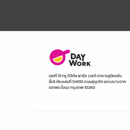
เลขที่ 111 ทรู ดิจิทัล พาร์ค เวสต์ อาคารยูนิคอร์น
ชั้น5 ห้องเลขที่ SH555 ถนนสุขุมวิท แขวงบางจาก
เขตพระโขนง กรุงเทพ 10260