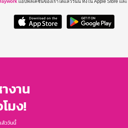
Daywork
แอปพลิเคชันของเราได้แล้ววันนี้ ทั้งใน Apple Store แล
หางาน
่วโมง!
้ววันนี้