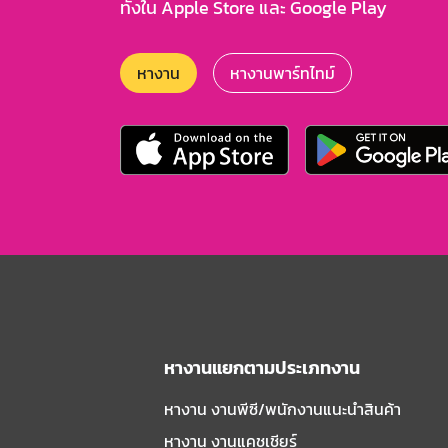
ทั้งใน Apple Store และ Google Play
หางาน
หางานพาร์ทไทม์
หางานแยกตามประเภทงาน
หางาน งานพีซี/พนักงานแนะนําสินค้า
หางาน งานแคชเชียร์