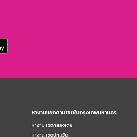
หางานแยกตามเขตในกรุงเทพมหานคร
หางาน เขตคลองเตย
หางาน เขตปทุมวัน