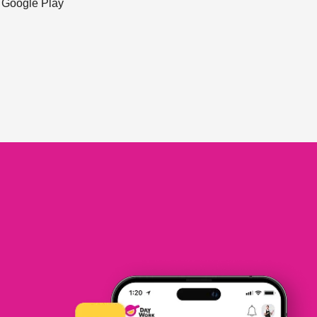
ะ Google Play