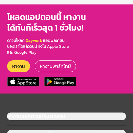
โหลดแอปตอนนี้ หางาน
ได้ทันทีเร็วสุด 1 ชั่วโมง!
ดาวน์โหลด
Daywork
แอปพลิเคชัน
ของเราได้แล้ววันนี้ ทั้งใน Apple Store
และ Google Play
หางาน
หางานพาร์ทไทม์
หางานแยกตามประเภทงาน