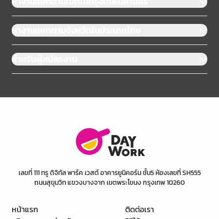
หางานแยกตามเขตในกรุงเทพมหานคร
หางานแยกตามจังหวัดในประเทศไทย
สำหรับผู้สมัครงาน
เลขที่ 111 ทรู ดิจิทัล พาร์ค เวสต์ อาคารยูนิคอร์น ชั้น5 ห้องเลขที่ SH555
ถนนสุขุมวิท แขวงบางจาก เขตพระโขนง กรุงเทพ 10260
หน้าแรก
ติดต่อเรา