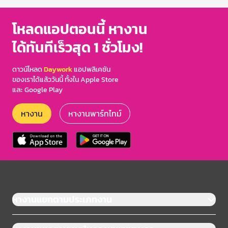
โหลดแอปตอนนี้ หางาน
ได้ทันทีเร็วสุด 1 ชั่วโมง!
ดาวน์โหลด
Daywork
แอปพลิเคชัน
ของเราได้แล้ววันนี้ ทั้งใน Apple Store
และ Google Play
หางาน
หางานพาร์ทไทม์
หางานแยกตามประเภทงาน