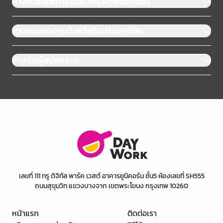
หางานแยกตามเขตในกรุงเทพมหานคร
หางานแยกตามจังหวัดในประเทศไทย
สำหรับผู้สมัครงาน
เลขที่ 111 ทรู ดิจิทัล พาร์ค เวสต์ อาคารยูนิคอร์น ชั้น5 ห้องเลขที่ SH555
ถนนสุขุมวิท แขวงบางจาก เขตพระโขนง กรุงเทพ 10260
หน้าแรก
ติดต่อเรา