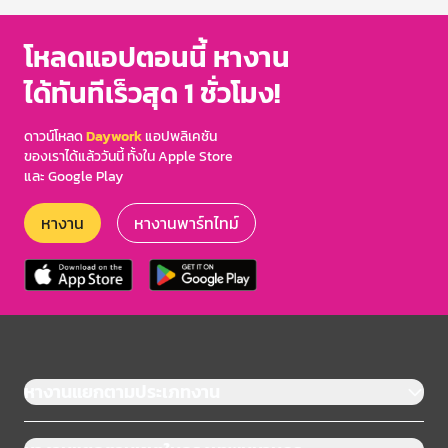
โหลดแอปตอนนี้ หางาน
ได้ทันทีเร็วสุด 1 ชั่วโมง!
ดาวน์โหลด
Daywork
แอปพลิเคชัน
ของเราได้แล้ววันนี้ ทั้งใน Apple Store
และ Google Play
หางาน
หางานพาร์ทไทม์
หางานแยกตามประเภทงาน