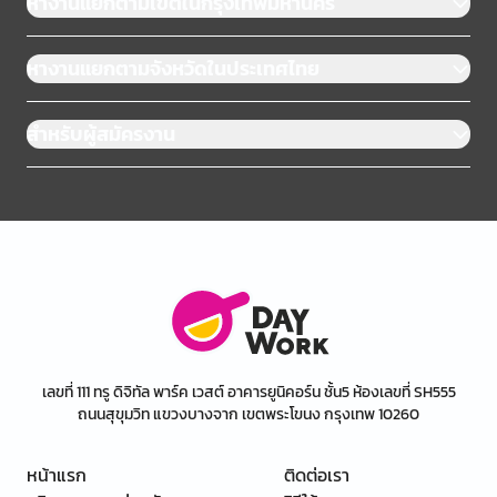
หางานแยกตามเขตในกรุงเทพมหานคร
หางานแยกตามจังหวัดในประเทศไทย
สำหรับผู้สมัครงาน
เลขที่ 111 ทรู ดิจิทัล พาร์ค เวสต์ อาคารยูนิคอร์น ชั้น5 ห้องเลขที่ SH555
ถนนสุขุมวิท แขวงบางจาก เขตพระโขนง กรุงเทพ 10260
หน้าแรก
ติดต่อเรา