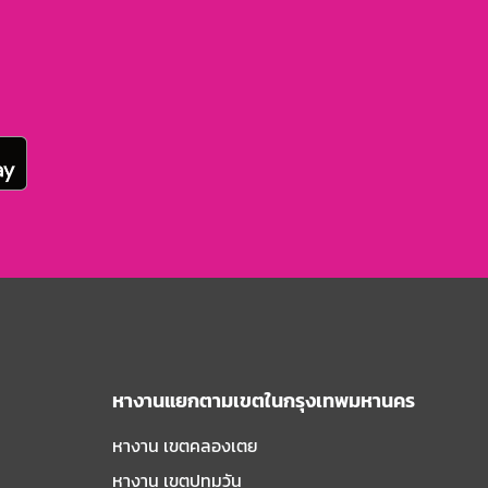
หางานแยกตามเขตในกรุงเทพมหานคร
หางาน เขตคลองเตย
หางาน เขตปทุมวัน