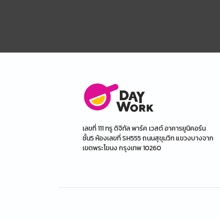
เลขที่ 111 ทรู ดิจิทัล พาร์ค เวสต์ อาคารยูนิคอร์น
ชั้น5 ห้องเลขที่ SH555 ถนนสุขุมวิท แขวงบางจาก
เขตพระโขนง กรุงเทพ 10260