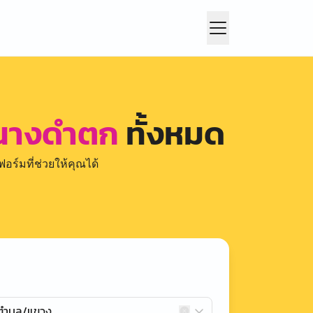
พนางดำตก
ทั้งหมด
อร์มที่ช่วยให้คุณได้
กตำบล/แขวง