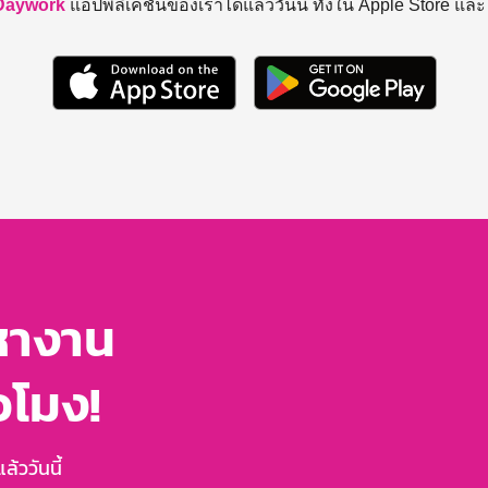
Daywork
แอปพลิเคชันของเราได้แล้ววันนี้ ทั้งใน Apple Store แล
หางาน
่วโมง!
้ววันนี้