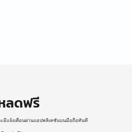
โหลดฟรี
 จะมีแจ้งเตือนผ่านแอปพลิเคชันบนมือถือทันที