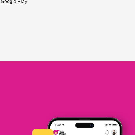
ะ Google Play