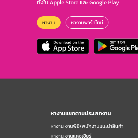
ทั้งใน Apple Store และ Google Play
หางาน
หางานพาร์ทไทม์
หางานแยกตามประเภทงาน
หางาน งานพีซี/พนักงานแนะนําสินค้า
หางาน งานแคชเชียร์