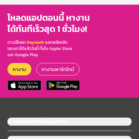
โหลดแอปตอนนี้ หางาน
ได้ทันทีเร็วสุด 1 ชั่วโมง!
ดาวน์โหลด
Daywork
แอปพลิเคชัน
ของเราได้แล้ววันนี้ ทั้งใน Apple Store
และ Google Play
หางาน
หางานพาร์ทไทม์
หางานแยกตามประเภทงาน