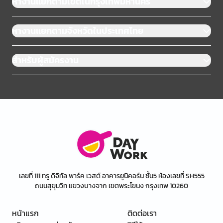
หางานแยกตามเขตในกรุงเทพมหานคร
หางานแยกตามจังหวัดในประเทศไทย
สำหรับผู้สมัครงาน
เลขที่ 111 ทรู ดิจิทัล พาร์ค เวสต์ อาคารยูนิคอร์น ชั้น5 ห้องเลขที่ SH555
ถนนสุขุมวิท แขวงบางจาก เขตพระโขนง กรุงเทพ 10260
หน้าแรก
ติดต่อเรา