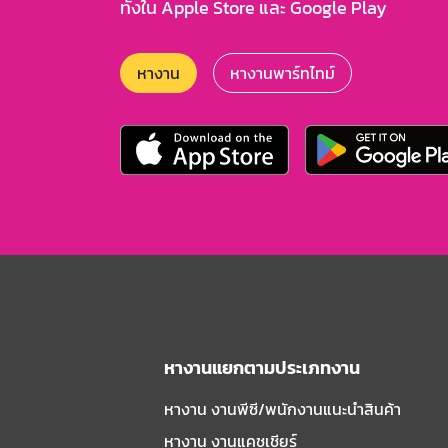
ทั้งใน Apple Store และ Google Play
หางาน
หางานพาร์ทไทม์
หางานแยกตามประเภทงาน
หางาน งานพีซี/พนักงานแนะนําสินค้า
หางาน งานแคชเชียร์