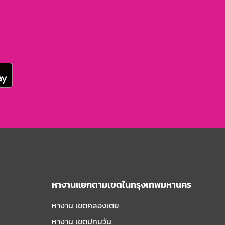
หางานแยกตามเขตในกรุงเทพมหานคร
หางาน เขตคลองเตย
หางาน เขตปทุมวัน