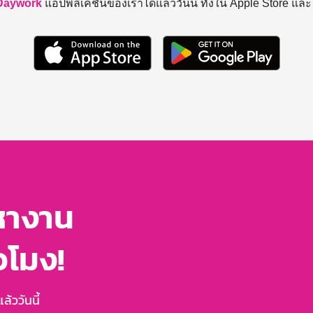
Daywork
แอปพลิเคชันของเราได้แล้ววันนี้ ทั้งใน Apple Store แล
หางาน
่วโมง!
้ววันนี้