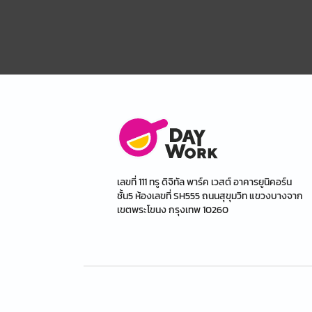
เลขที่ 111 ทรู ดิจิทัล พาร์ค เวสต์ อาคารยูนิคอร์น
ชั้น5 ห้องเลขที่ SH555 ถนนสุขุมวิท แขวงบางจาก
เขตพระโขนง กรุงเทพ 10260