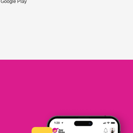
ะ Google Play