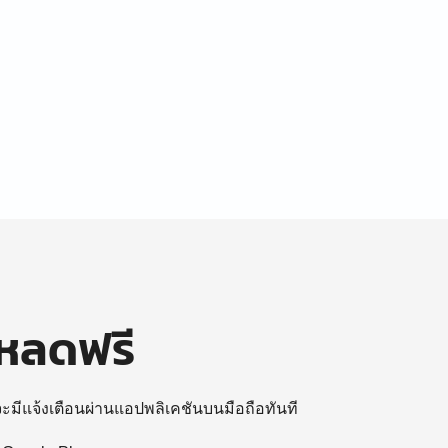
โหลดฟรี
 จะมีแจ้งเตือนผ่านแอปพลิเคชันบนมือถือทันที