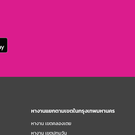
หางานแยกตามเขตในกรุงเทพมหานคร
หางาน เขตคลองเตย
หางาน เขตปทุมวัน