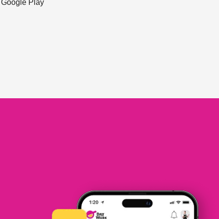
ะ Google Play