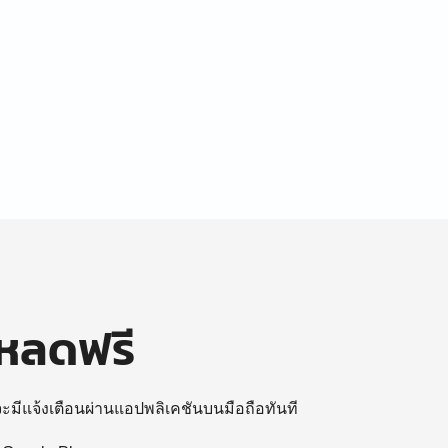
โหลดฟรี
 จะมีแจ้งเตือนผ่านแอปพลิเคชันบนมือถือทันที