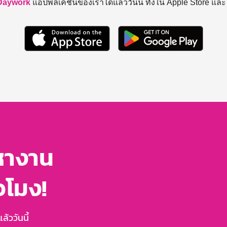
Daywork
แอปพลิเคชันของเราได้แล้ววันนี้ ทั้งใน Apple Store แล
หางาน
่วโมง!
้ววันนี้