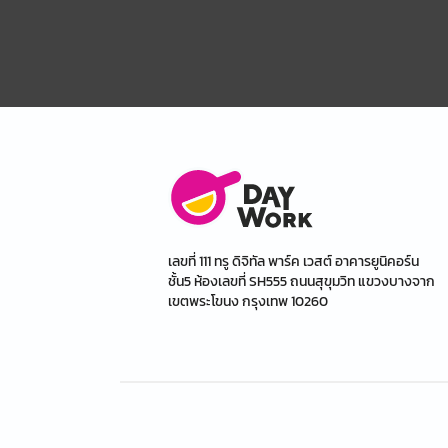
เลขที่ 111 ทรู ดิจิทัล พาร์ค เวสต์ อาคารยูนิคอร์น
ชั้น5 ห้องเลขที่ SH555 ถนนสุขุมวิท แขวงบางจาก
เขตพระโขนง กรุงเทพ 10260