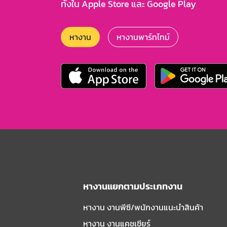
ทั้งใน Apple Store และ Google Play
หางาน
หางานพาร์ทไทม์
หางานแยกตามประเภทงาน
หางาน งานพีซี/พนักงานแนะนําสินค้า
หางาน งานแคชเชียร์