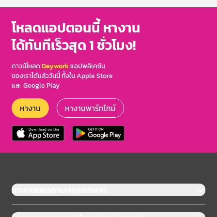
โหลดแอปตอนนี้ หางาน
ได้ทันทีเร็วสุด 1 ชั่วโมง!
ดาวน์โหลด
Daywork
แอปพลิเคชัน
ของเราได้แล้ววันนี้ ทั้งใน Apple Store
และ Google Play
หางาน
หางานพาร์ทไทม์
หางานแยกตามประเภทงาน