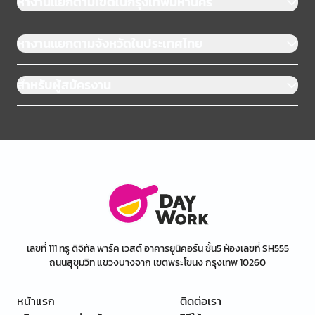
หางานแยกตามเขตในกรุงเทพมหานคร
หางานแยกตามจังหวัดในประเทศไทย
สำหรับผู้สมัครงาน
เลขที่ 111 ทรู ดิจิทัล พาร์ค เวสต์ อาคารยูนิคอร์น ชั้น5 ห้องเลขที่ SH555
ถนนสุขุมวิท แขวงบางจาก เขตพระโขนง กรุงเทพ 10260
หน้าแรก
ติดต่อเรา