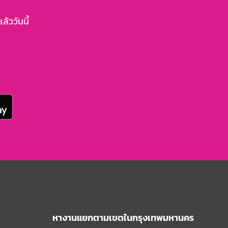
้ววันนี้
หางานแยกตามเขตในกรุงเทพมหานคร