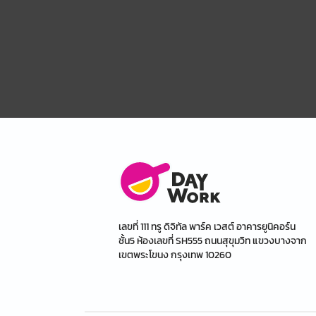
เลขที่ 111 ทรู ดิจิทัล พาร์ค เวสต์ อาคารยูนิคอร์น
ชั้น5 ห้องเลขที่ SH555 ถนนสุขุมวิท แขวงบางจาก
เขตพระโขนง กรุงเทพ 10260