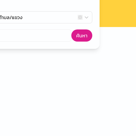
กตำบล/แขวง
ค้นหา