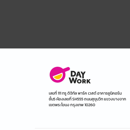
เลขที่ 111 ทรู ดิจิทัล พาร์ค เวสต์ อาคารยูนิคอร์น
ชั้น5 ห้องเลขที่ SH555 ถนนสุขุมวิท แขวงบางจาก
เขตพระโขนง กรุงเทพ 10260