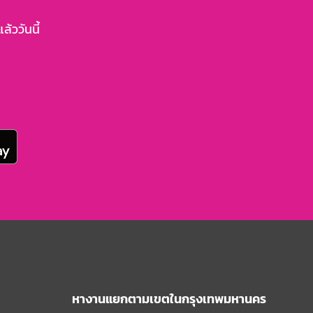
้ววันนี้
หางานแยกตามเขตในกรุงเทพมหานคร