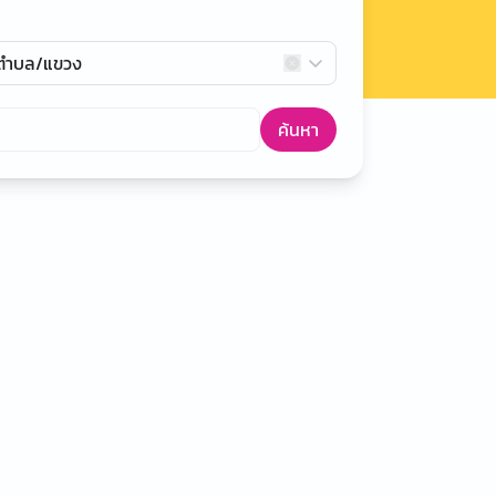
กตำบล/แขวง
ค้นหา