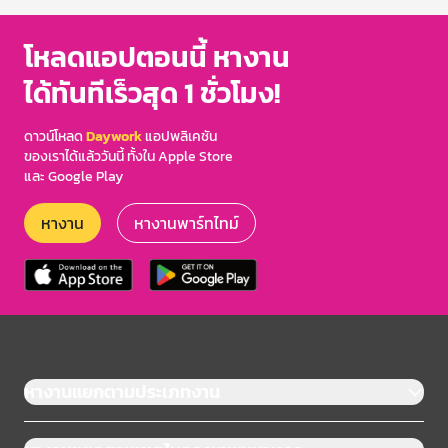
โหลดแอปตอนนี้ หางาน
ได้ทันทีเร็วสุด 1 ชั่วโมง!
ดาวน์โหลด
Daywork
แอปพลิเคชัน
ของเราได้แล้ววันนี้ ทั้งใน Apple Store
และ Google Play
หางาน
หางานพาร์ทไทม์
หางานแยกตามประเภทงาน