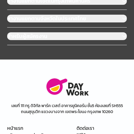
หางานแยกตามเขตในกรุงเทพมหานคร
หางานแยกตามจังหวัดในประเทศไทย
สำหรับผู้สมัครงาน
เลขที่ 111 ทรู ดิจิทัล พาร์ค เวสต์ อาคารยูนิคอร์น ชั้น5 ห้องเลขที่ SH555
ถนนสุขุมวิท แขวงบางจาก เขตพระโขนง กรุงเทพ 10260
หน้าแรก
ติดต่อเรา