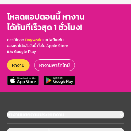
โหลดแอปตอนนี้ หางาน
ได้ทันทีเร็วสุด 1 ชั่วโมง!
ดาวน์โหลด
Daywork
แอปพลิเคชัน
ของเราได้แล้ววันนี้ ทั้งใน Apple Store
และ Google Play
หางาน
หางานพาร์ทไทม์
หางานแยกตามประเภทงาน