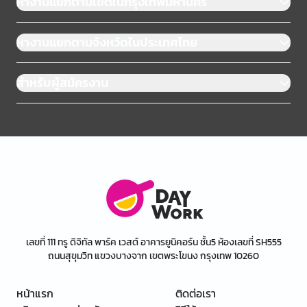
หางานแยกตามเขตในกรุงเทพมหานคร
หางานแยกตามจังหวัดในประเทศไทย
สำหรับผู้สมัครงาน
เลขที่ 111 ทรู ดิจิทัล พาร์ค เวสต์ อาคารยูนิคอร์น ชั้น5 ห้องเลขที่ SH555
ถนนสุขุมวิท แขวงบางจาก เขตพระโขนง กรุงเทพ 10260
หน้าแรก
ติดต่อเรา