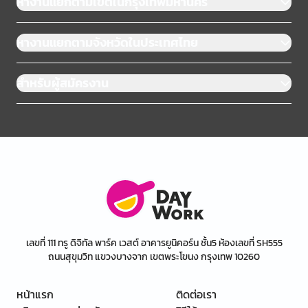
หางานแยกตามเขตในกรุงเทพมหานคร
หางานแยกตามจังหวัดในประเทศไทย
สำหรับผู้สมัครงาน
เลขที่ 111 ทรู ดิจิทัล พาร์ค เวสต์ อาคารยูนิคอร์น ชั้น5 ห้องเลขที่ SH555
ถนนสุขุมวิท แขวงบางจาก เขตพระโขนง กรุงเทพ 10260
หน้าแรก
ติดต่อเรา