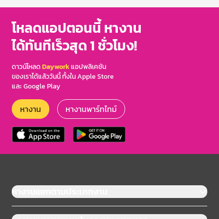
โหลดแอปตอนนี้ หางาน
ได้ทันทีเร็วสุด 1 ชั่วโมง!
ดาวน์โหลด
Daywork
แอปพลิเคชัน
ของเราได้แล้ววันนี้ ทั้งใน Apple Store
และ Google Play
หางาน
หางานพาร์ทไทม์
หางานแยกตามประเภทงาน