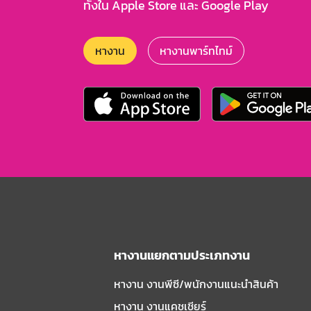
ทั้งใน Apple Store และ Google Play
หางาน
หางานพาร์ทไทม์
หางานแยกตามประเภทงาน
หางาน งานพีซี/พนักงานแนะนําสินค้า
หางาน งานแคชเชียร์