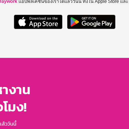
Daywork
แอปพลิเคชันของเราได้แล้ววันนี้ ทั้งใน Apple Store แล
หางาน
่วโมง!
้ววันนี้