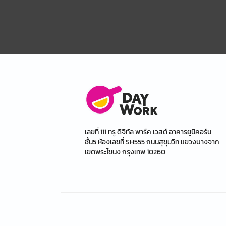
เลขที่ 111 ทรู ดิจิทัล พาร์ค เวสต์ อาคารยูนิคอร์น
ชั้น5 ห้องเลขที่ SH555 ถนนสุขุมวิท แขวงบางจาก
เขตพระโขนง กรุงเทพ 10260