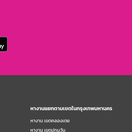
หางานแยกตามเขตในกรุงเทพมหานคร
หางาน เขตคลองเตย
หางาน เขตปทุมวัน