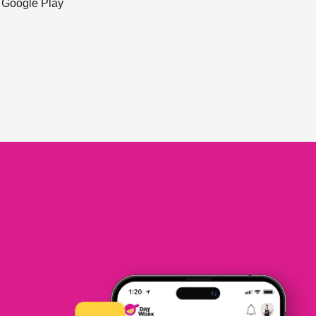
ะ Google Play