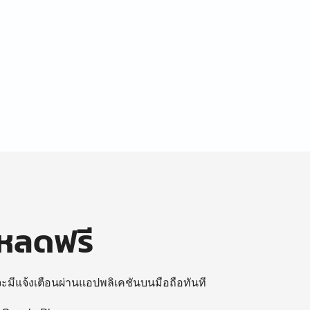
โหลดฟรี
 จะมีแจ้งเตือนผ่านแอปพลิเคชันบนมือถือทันที