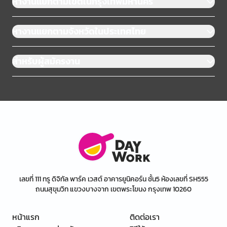
หางานแยกตามเขตในกรุงเทพมหานคร
หางานแยกตามจังหวัดในประเทศไทย
สำหรับผู้สมัครงาน
เลขที่ 111 ทรู ดิจิทัล พาร์ค เวสต์ อาคารยูนิคอร์น ชั้น5 ห้องเลขที่ SH555
ถนนสุขุมวิท แขวงบางจาก เขตพระโขนง กรุงเทพ 10260
หน้าแรก
ติดต่อเรา