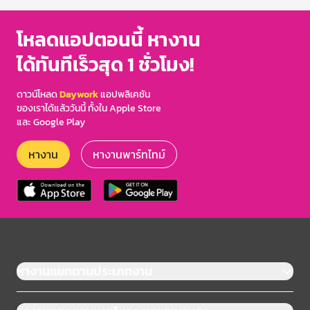
โหลดแอปตอนนี้ หางาน
ได้ทันทีเร็วสุด 1 ชั่วโมง!
ดาวน์โหลด
Daywork
แอปพลิเคชัน
ของเราได้แล้ววันนี้ ทั้งใน Apple Store
และ Google Play
หางาน
หางานพาร์ทไทม์
หางานแยกตามประเภทงาน