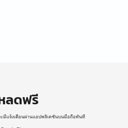
โหลดฟรี
 จะมีแจ้งเตือนผ่านแอปพลิเคชันบนมือถือทันที