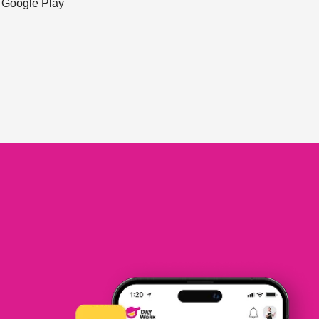
ะ Google Play