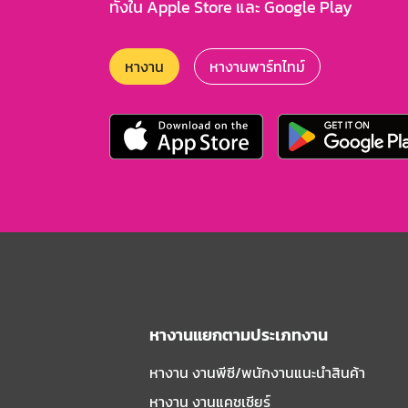
ทั้งใน Apple Store และ Google Play
หางาน
หางานพาร์ทไทม์
หางานแยกตามประเภทงาน
หางาน งานพีซี/พนักงานแนะนําสินค้า
หางาน งานแคชเชียร์