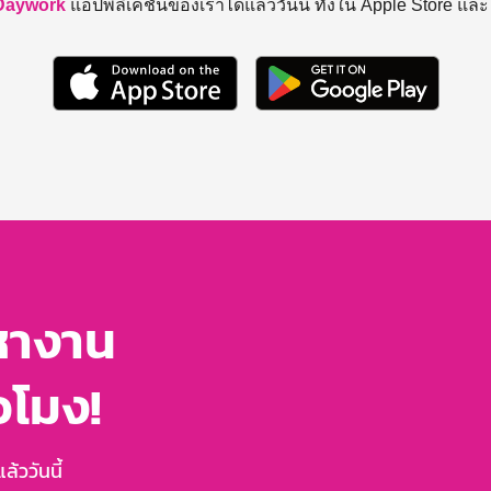
Daywork
แอปพลิเคชันของเราได้แล้ววันนี้ ทั้งใน Apple Store แล
หางาน
่วโมง!
้ววันนี้