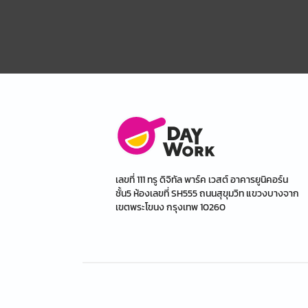
เลขที่ 111 ทรู ดิจิทัล พาร์ค เวสต์ อาคารยูนิคอร์น
ชั้น5 ห้องเลขที่ SH555 ถนนสุขุมวิท แขวงบางจาก
เขตพระโขนง กรุงเทพ 10260