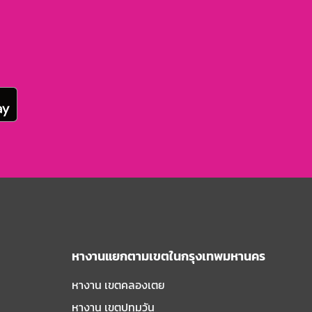
หางานแยกตามเขตในกรุงเทพมหานคร
หางาน เขตคลองเตย
หางาน เขตปทุมวัน