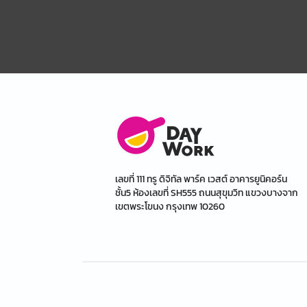
เลขที่ 111 ทรู ดิจิทัล พาร์ค เวสต์ อาคารยูนิคอร์น
ชั้น5 ห้องเลขที่ SH555 ถนนสุขุมวิท แขวงบางจาก
เขตพระโขนง กรุงเทพ 10260