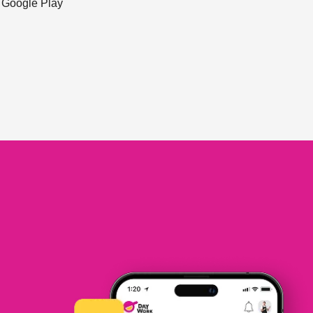
ะ Google Play