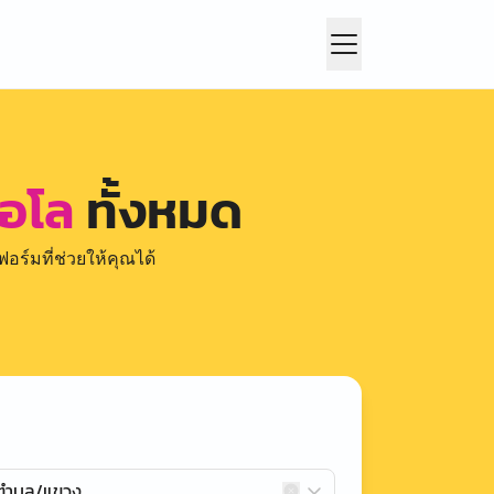
โอโล
ทั้งหมด
อร์มที่ช่วยให้คุณได้
กตำบล/แขวง