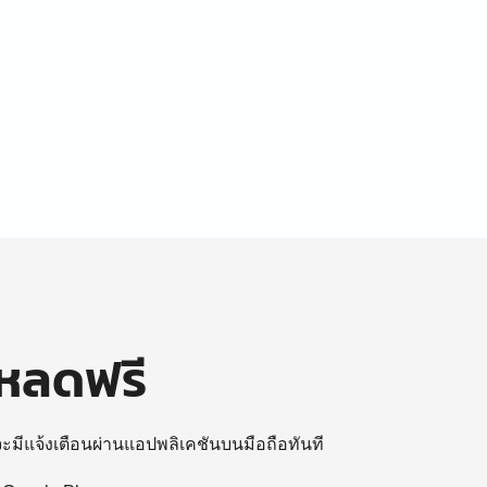
โหลดฟรี
 จะมีแจ้งเตือนผ่านแอปพลิเคชันบนมือถือทันที