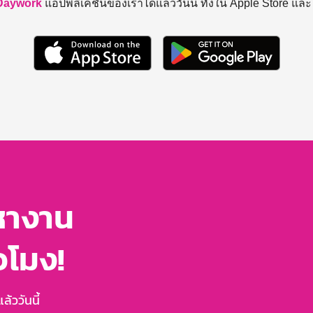
Daywork
แอปพลิเคชันของเราได้แล้ววันนี้ ทั้งใน Apple Store แล
หางาน
่วโมง!
้ววันนี้