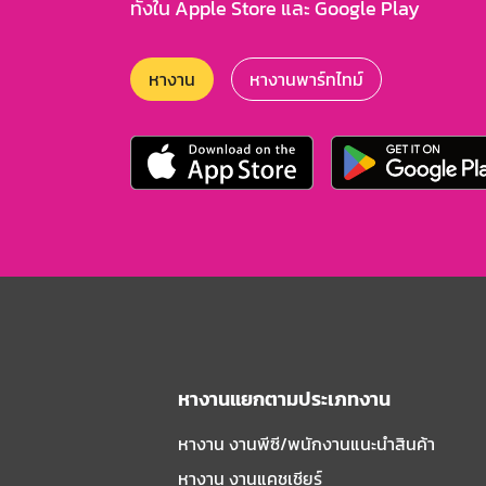
ทั้งใน Apple Store และ Google Play
หางาน
หางานพาร์ทไทม์
หางานแยกตามประเภทงาน
หางาน งานพีซี/พนักงานแนะนําสินค้า
หางาน งานแคชเชียร์