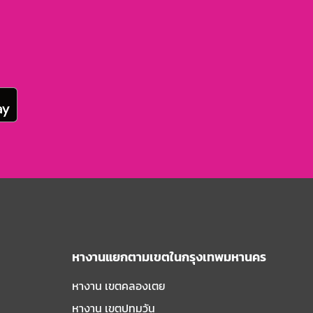
หางานแยกตามเขตในกรุงเทพมหานคร
หางาน เขตคลองเตย
หางาน เขตปทุมวัน