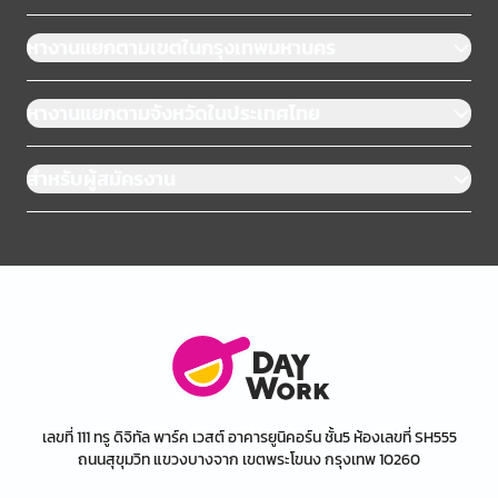
หางานแยกตามเขตในกรุงเทพมหานคร
หางานแยกตามจังหวัดในประเทศไทย
สำหรับผู้สมัครงาน
เลขที่ 111 ทรู ดิจิทัล พาร์ค เวสต์ อาคารยูนิคอร์น ชั้น5 ห้องเลขที่ SH555
ถนนสุขุมวิท แขวงบางจาก เขตพระโขนง กรุงเทพ 10260