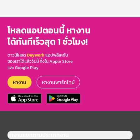
โหลดแอปตอนนี้ หางาน
ได้ทันทีเร็วสุด 1 ชั่วโมง!
ดาวน์โหลด
Daywork
แอปพลิเคชัน
ของเราได้แล้ววันนี้ ทั้งใน Apple Store
และ Google Play
หางาน
หางานพาร์ทไทม์
หางานแยกตามประเภทงาน