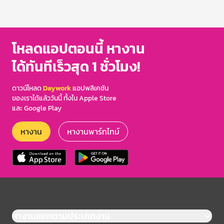
โหลดแอปตอนนี้ หางาน
ได้ทันทีเร็วสุด 1 ชั่วโมง!
ดาวน์โหลด
Daywork
แอปพลิเคชัน
ของเราได้แล้ววันนี้ ทั้งใน Apple Store
และ Google Play
หางาน
หางานพาร์ทไทม์
หางานแยกตามประเภทงาน