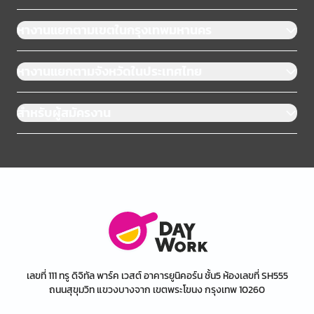
หางานแยกตามเขตในกรุงเทพมหานคร
หางานแยกตามจังหวัดในประเทศไทย
สำหรับผู้สมัครงาน
เลขที่ 111 ทรู ดิจิทัล พาร์ค เวสต์ อาคารยูนิคอร์น ชั้น5 ห้องเลขที่ SH555
ถนนสุขุมวิท แขวงบางจาก เขตพระโขนง กรุงเทพ 10260