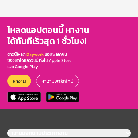
โหลดแอปตอนนี้ หางาน
ได้ทันทีเร็วสุด 1 ชั่วโมง!
ดาวน์โหลด
Daywork
แอปพลิเคชัน
ของเราได้แล้ววันนี้ ทั้งใน Apple Store
และ Google Play
หางาน
หางานพาร์ทไทม์
หางานแยกตามประเภทงาน