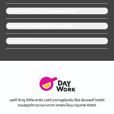
หางานแยกตามเขตในกรุงเทพมหานคร
หางานแยกตามจังหวัดในประเทศไทย
สำหรับผู้สมัครงาน
เลขที่ 111 ทรู ดิจิทัล พาร์ค เวสต์ อาคารยูนิคอร์น ชั้น5 ห้องเลขที่ SH555
ถนนสุขุมวิท แขวงบางจาก เขตพระโขนง กรุงเทพ 10260