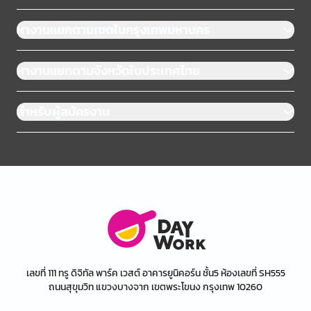
หางานแยกตามเขตในกรุงเทพมหานคร
หางานแยกตามจังหวัดในประเทศไทย
สำหรับผู้สมัครงาน
เลขที่ 111 ทรู ดิจิทัล พาร์ค เวสต์ อาคารยูนิคอร์น ชั้น5 ห้องเลขที่ SH555
ถนนสุขุมวิท แขวงบางจาก เขตพระโขนง กรุงเทพ 10260