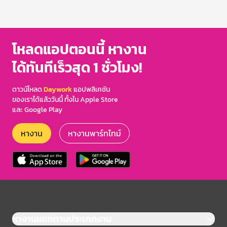
โหลดแอปตอนนี้ หางาน
ได้ทันทีเร็วสุด 1 ชั่วโมง!
ดาวน์โหลด
Daywork
แอปพลิเคชัน
ของเราได้แล้ววันนี้ ทั้งใน Apple Store
และ Google Play
หางาน
หางานพาร์ทไทม์
หางานแยกตามประเภทงาน