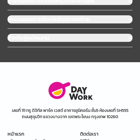
หางานแยกตามเขตในกรุงเทพมหานคร
หางานแยกตามจังหวัดในประเทศไทย
สำหรับผู้สมัครงาน
เลขที่ 111 ทรู ดิจิทัล พาร์ค เวสต์ อาคารยูนิคอร์น ชั้น5 ห้องเลขที่ SH555
ถนนสุขุมวิท แขวงบางจาก เขตพระโขนง กรุงเทพ 10260
หน้าแรก
ติดต่อเรา