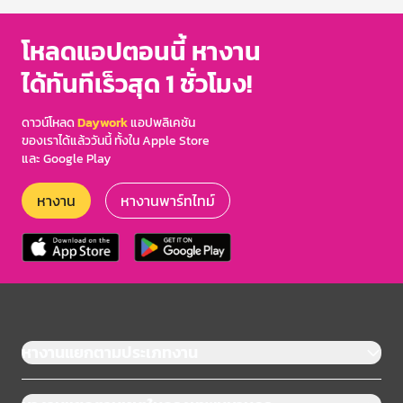
โหลดแอปตอนนี้ หางาน
ได้ทันทีเร็วสุด 1 ชั่วโมง!
ดาวน์โหลด
Daywork
แอปพลิเคชัน
ของเราได้แล้ววันนี้ ทั้งใน Apple Store
และ Google Play
หางาน
หางานพาร์ทไทม์
หางานแยกตามประเภทงาน