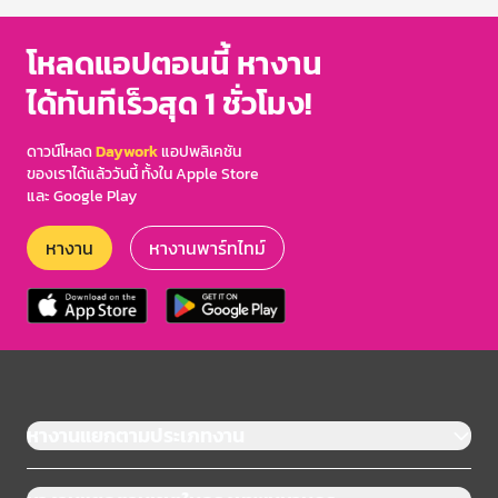
โหลดแอปตอนนี้ หางาน
ได้ทันทีเร็วสุด 1 ชั่วโมง!
ดาวน์โหลด
Daywork
แอปพลิเคชัน
ของเราได้แล้ววันนี้ ทั้งใน Apple Store
และ Google Play
หางาน
หางานพาร์ทไทม์
หางานแยกตามประเภทงาน