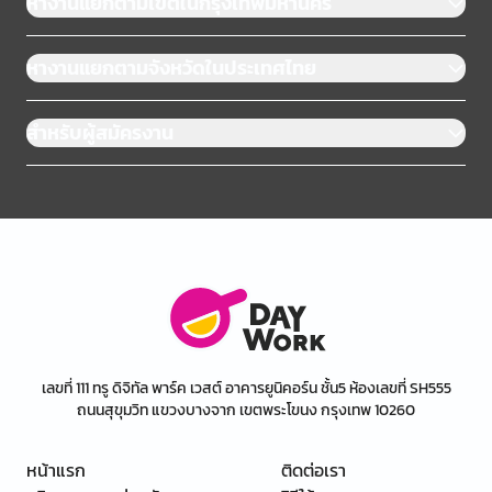
หางานแยกตามเขตในกรุงเทพมหานคร
หางานแยกตามจังหวัดในประเทศไทย
สำหรับผู้สมัครงาน
เลขที่ 111 ทรู ดิจิทัล พาร์ค เวสต์ อาคารยูนิคอร์น ชั้น5 ห้องเลขที่ SH555
ถนนสุขุมวิท แขวงบางจาก เขตพระโขนง กรุงเทพ 10260
หน้าแรก
ติดต่อเรา