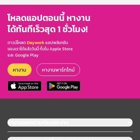
โหลดแอปตอนนี้ หางาน
ได้ทันทีเร็วสุด 1 ชั่วโมง!
ดาวน์โหลด
Daywork
แอปพลิเคชัน
ของเราได้แล้ววันนี้ ทั้งใน Apple Store
และ Google Play
หางาน
หางานพาร์ทไทม์
หางานแยกตามประเภทงาน