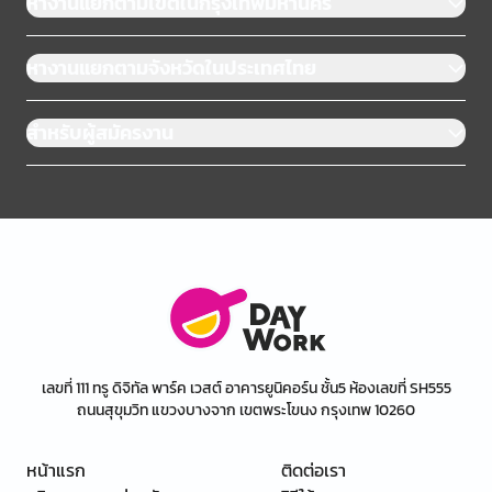
หางานแยกตามเขตในกรุงเทพมหานคร
หางานแยกตามจังหวัดในประเทศไทย
สำหรับผู้สมัครงาน
เลขที่ 111 ทรู ดิจิทัล พาร์ค เวสต์ อาคารยูนิคอร์น ชั้น5 ห้องเลขที่ SH555
ถนนสุขุมวิท แขวงบางจาก เขตพระโขนง กรุงเทพ 10260
หน้าแรก
ติดต่อเรา