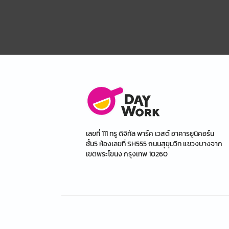
เลขที่ 111 ทรู ดิจิทัล พาร์ค เวสต์ อาคารยูนิคอร์น
ชั้น5 ห้องเลขที่ SH555 ถนนสุขุมวิท แขวงบางจาก
เขตพระโขนง กรุงเทพ 10260