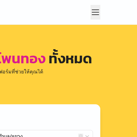
ิ โพนทอง
ทั้งหมด
อร์มที่ช่วยให้คุณได้
กตำบล/แขวง