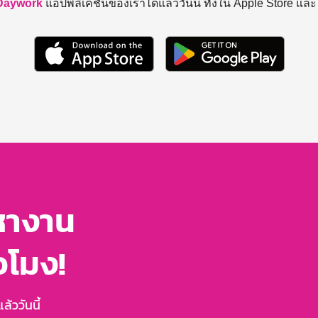
Daywork
แอปพลิเคชันของเราได้แล้ววันนี้ ทั้งใน Apple Store แล
หางาน
่วโมง!
้ววันนี้