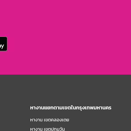
หางานแยกตามเขตในกรุงเทพมหานคร
หางาน เขตคลองเตย
หางาน เขตปทุมวัน