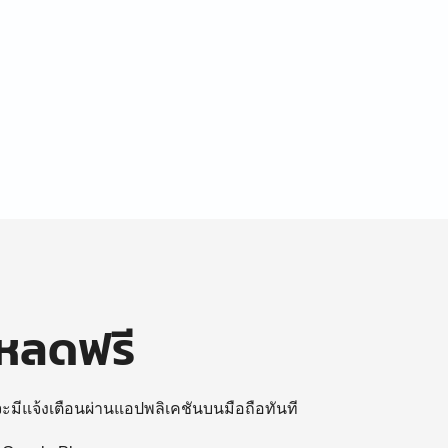
โหลดฟรี
 จะมีแจ้งเตือนผ่านแอปพลิเคชันบนมือถือทันที