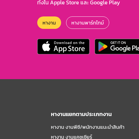
ทั้งใน Apple Store และ Google Play
หางาน
หางานพาร์ทไทม์
หางานแยกตามประเภทงาน
หางาน งานพีซี/พนักงานแนะนําสินค้า
หางาน งานแคชเชียร์