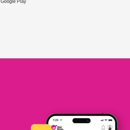
ะ Google Play