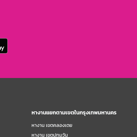
หางานแยกตามเขตในกรุงเทพมหานคร
หางาน เขตคลองเตย
หางาน เขตปทุมวัน