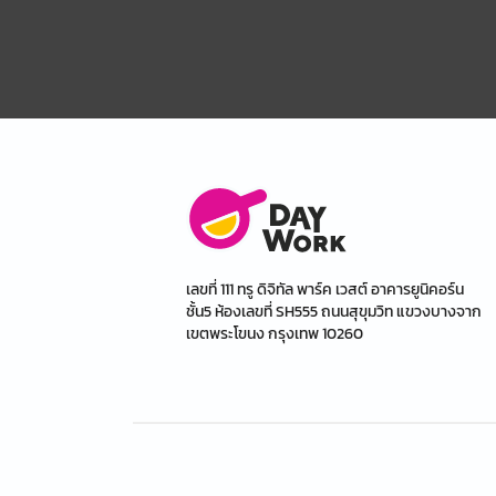
เลขที่ 111 ทรู ดิจิทัล พาร์ค เวสต์ อาคารยูนิคอร์น
ชั้น5 ห้องเลขที่ SH555 ถนนสุขุมวิท แขวงบางจาก
เขตพระโขนง กรุงเทพ 10260