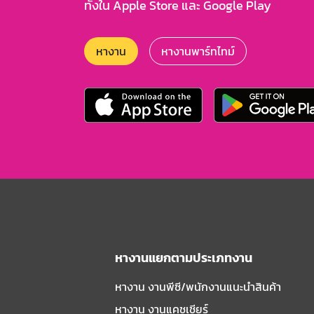
ทั้งใน Apple Store และ Google Play
หางาน
หางานพาร์ทไทม์
หางานแยกตามประเภทงาน
หางาน งานพีซี/พนักงานแนะนําสินค้า
หางาน งานแคชเชียร์