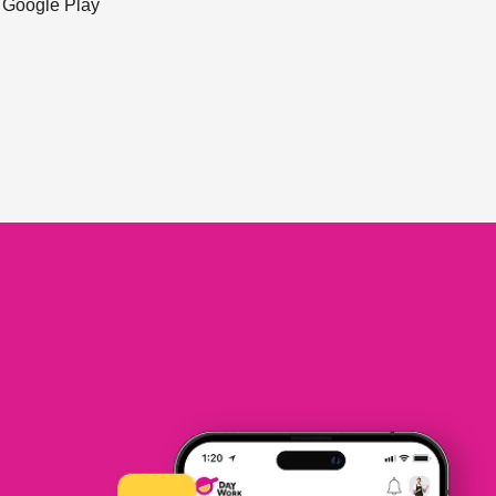
ะ Google Play