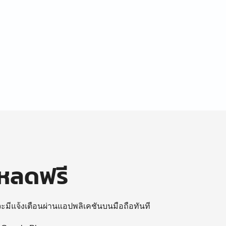
โหลดฟรี
 จะมีแจ้งเตือนผ่านแอปพลิเคชันบนมือถือทันที