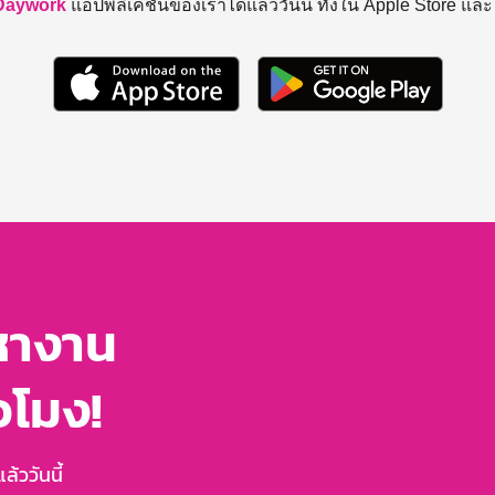
Daywork
แอปพลิเคชันของเราได้แล้ววันนี้ ทั้งใน Apple Store แล
หางาน
่วโมง!
้ววันนี้