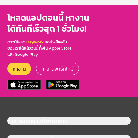
โหลดแอปตอนนี้ หางาน
ได้ทันทีเร็วสุด 1 ชั่วโมง!
ดาวน์โหลด
Daywork
แอปพลิเคชัน
ของเราได้แล้ววันนี้ ทั้งใน Apple Store
และ Google Play
หางาน
หางานพาร์ทไทม์
หางานแยกตามประเภทงาน