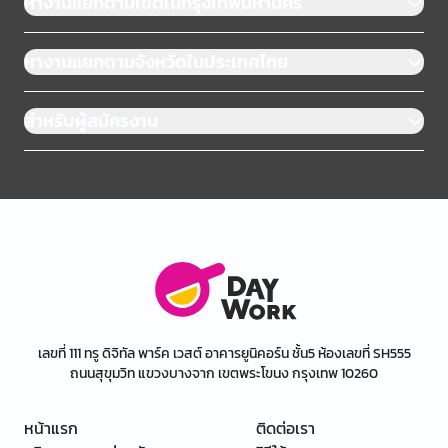
หางานแยกตามเขตในกรุงเทพมหานคร
หางานแยกตามจังหวัดในประเทศไทย
สำหรับผู้สมัครงาน
เลขที่ 111 ทรู ดิจิทัล พาร์ค เวสต์ อาคารยูนิคอร์น ชั้น5 ห้องเลขที่ SH555
ถนนสุขุมวิท แขวงบางจาก เขตพระโขนง กรุงเทพ 10260
หน้าแรก
ติดต่อเรา