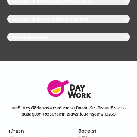
หางานแยกตามเขตในกรุงเทพมหานคร
หางานแยกตามจังหวัดในประเทศไทย
สำหรับผู้สมัครงาน
เลขที่ 111 ทรู ดิจิทัล พาร์ค เวสต์ อาคารยูนิคอร์น ชั้น5 ห้องเลขที่ SH555
ถนนสุขุมวิท แขวงบางจาก เขตพระโขนง กรุงเทพ 10260
หน้าแรก
ติดต่อเรา