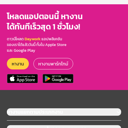
โหลดแอปตอนนี้ หางาน
ได้ทันทีเร็วสุด 1 ชั่วโมง!
ดาวน์โหลด
Daywork
แอปพลิเคชัน
ของเราได้แล้ววันนี้ ทั้งใน Apple Store
และ Google Play
หางาน
หางานพาร์ทไทม์
หางานแยกตามประเภทงาน