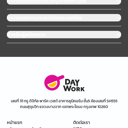
หางานแยกตามเขตในกรุงเทพมหานคร
หางานแยกตามจังหวัดในประเทศไทย
สำหรับผู้สมัครงาน
เลขที่ 111 ทรู ดิจิทัล พาร์ค เวสต์ อาคารยูนิคอร์น ชั้น5 ห้องเลขที่ SH555
ถนนสุขุมวิท แขวงบางจาก เขตพระโขนง กรุงเทพ 10260
หน้าแรก
ติดต่อเรา