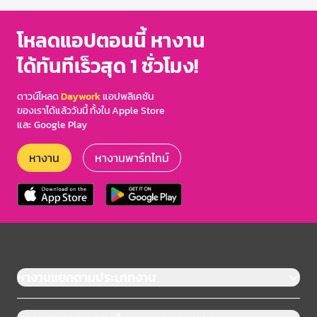
โหลดแอปตอนนี้ หางาน
ได้ทันทีเร็วสุด 1 ชั่วโมง!
ดาวน์โหลด
Daywork
แอปพลิเคชัน
ของเราได้แล้ววันนี้ ทั้งใน Apple Store
และ Google Play
หางาน
หางานพาร์ทไทม์
หางานแยกตามประเภทงาน