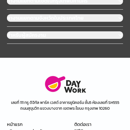
หางานแยกตามเขตในกรุงเทพมหานคร
หางานแยกตามจังหวัดในประเทศไทย
สำหรับผู้สมัครงาน
เลขที่ 111 ทรู ดิจิทัล พาร์ค เวสต์ อาคารยูนิคอร์น ชั้น5 ห้องเลขที่ SH555
ถนนสุขุมวิท แขวงบางจาก เขตพระโขนง กรุงเทพ 10260
หน้าแรก
ติดต่อเรา