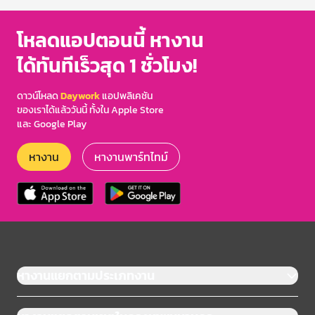
โหลดแอปตอนนี้ หางาน
ได้ทันทีเร็วสุด 1 ชั่วโมง!
ดาวน์โหลด
Daywork
แอปพลิเคชัน
ของเราได้แล้ววันนี้ ทั้งใน Apple Store
และ Google Play
หางาน
หางานพาร์ทไทม์
หางานแยกตามประเภทงาน